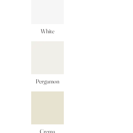
White
Pergamon
Crema