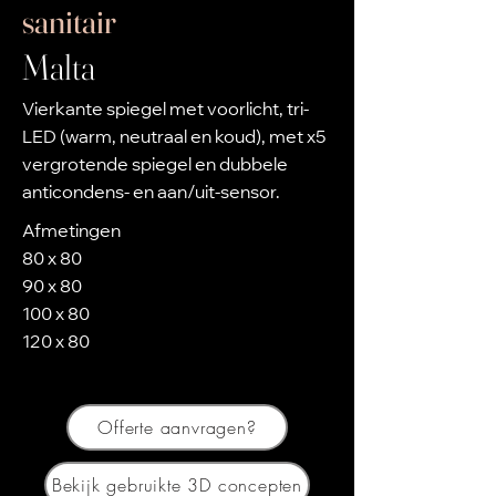
sanitair
Malta
Vierkante spiegel met voorlicht, tri-
LED (warm, neutraal en koud), met x5
vergrotende spiegel en dubbele
anticondens- en aan/uit-sensor.
Afmetingen
80 x 80
90 x 80
100 x 80
120 x 80
Offerte aanvragen?
Bekijk gebruikte 3D concepten