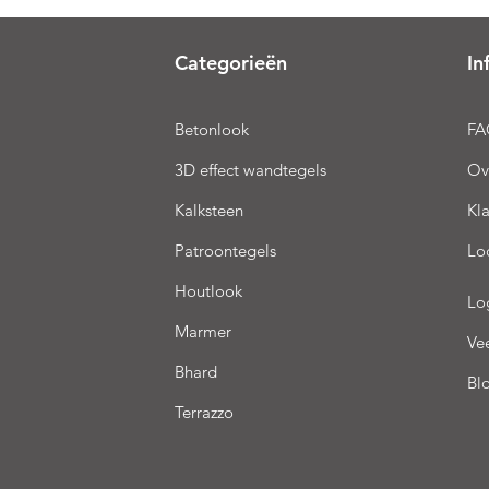
Categorieën
In
Betonlook
FA
3D effect wandtegels
Ov
Kalksteen
Kl
Patroontegels
Lo
Houtlook
Lo
Marmer
Ve
Bhard
Bl
Terrazzo