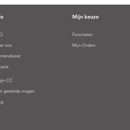
fo
Mijn keuze
Q
Favorieten
er ons
Mijn Orders
antendienst
catie
gin CC
el gestelde vragen
og