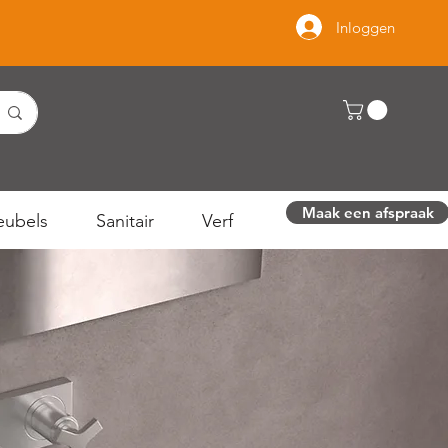
Inloggen
Maak een afspraak
ubels
Sanitair
Verf