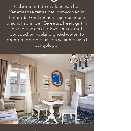
Geboren uit de evolutie van het
Venetiaanse terras dat, ontworpen in
het oude Griekenland, zijn maximale
pracht had in de 18e eeuw, heeft grit in
elke eeuw een tijdloze smaak met
eenvoud en veelzijdigheid weten te
brengen op de plaatsen waar het werd
aangelegd.