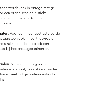
steen wordt vaak in onregelmatige
or een organische en rustieke
 tuinen en terrassen die een
uitdragen.
maten
: Voor een meer gestructureerde
natuursteen ook in rechthoekige of
e strakkere indeling biedt een
 past bij hedendaagse tuinen en
ialen
: Natuursteen is goed te
len zoals hout, gras of keramische
lse en veelzijdige buitenruimte die
 is.