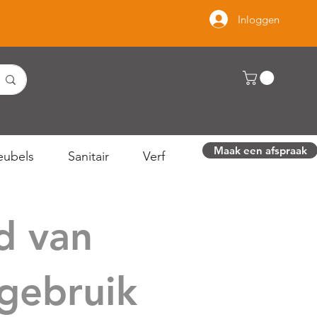
Inloggen
Maak een afspraak
ubels
Sanitair
Verf
d van
gebruik