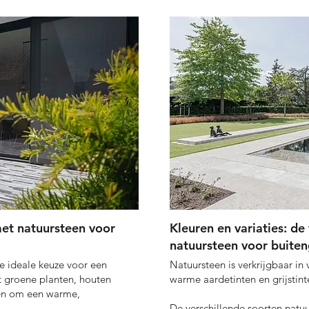
met natuursteen voor
Kleuren en variaties: de
natuursteen voor buite
de ideale keuze voor een
Natuursteen is verkrijgbaar in 
t groene planten, houten
warme aardetinten en grijstint
ten om een warme,
De verschillende soorten natuur