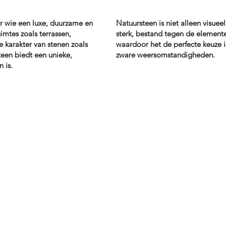
r wie een luxe, duurzame en
Natuursteen is niet alleen visuee
uimtes zoals terrassen,
sterk, bestand tegen de element
e karakter van stenen zoals
waardoor het de perfecte keuze is
steen biedt een unieke,
zware weersomstandigheden.
 is.