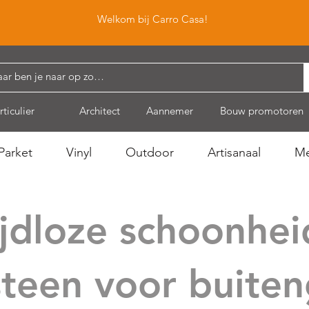
Welkom bij Carro Casa!
rticulier
Architect
Aannemer
Bouw promotoren
Parket
Vinyl
Outdoor
Artisanaal
Me
ijdloze schoonhei
steen voor buiten