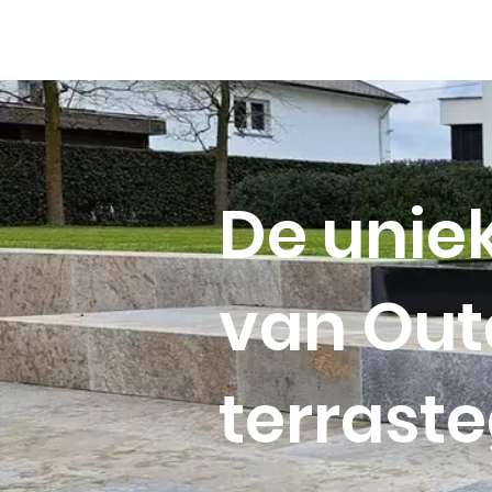
De unieke
van Out
terraste