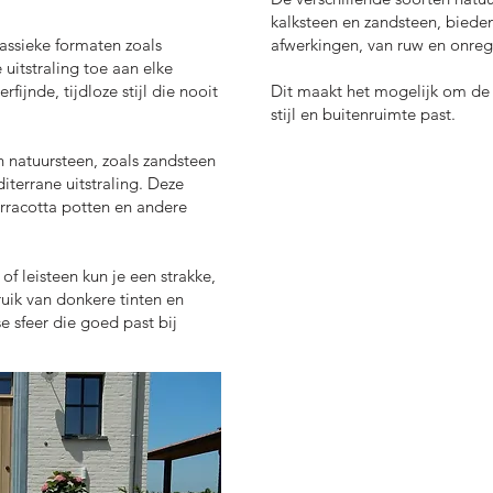
kalksteen en zandsteen, biede
lassieke formaten zoals
afwerkingen, van ruw en onrege
uitstraling toe aan elke
fijnde, tijdloze stijl die nooit
Dit maakt het mogelijk om de p
stijl en buitenruimte past.
n natuursteen, zoals zandsteen
diterrane uitstraling. Deze
erracotta potten en andere
 of leisteen kun je een strakke,
uik van donkere tinten en
se sfeer die goed past bij