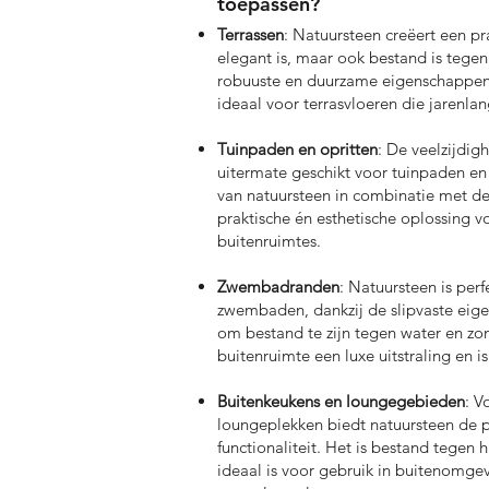
toepassen?
Terrassen
: Natuursteen creëert een pra
elegant is, maar ook bestand is tegen
robuuste en duurzame eigenschappen
ideaal voor terrasvloeren die jarenlan
Tuinpaden en opritten
: De veelzijdig
uitermate geschikt voor tuinpaden en 
van natuursteen in combinatie met de
praktische én esthetische oplossing 
buitenruimtes.
Zwembadranden
: Natuursteen is perf
zwembaden, dankzij de slipvaste ei
om bestand te zijn tegen water en zonl
buitenruimte een luxe uitstraling en is 
Buitenkeukens en loungegebieden
: V
loungeplekken biedt natuursteen de pe
functionaliteit. Het is bestand tegen 
ideaal is voor gebruik in buitenomgev