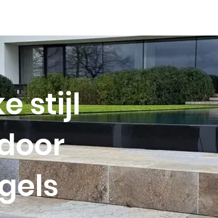
 stijl
door
gels