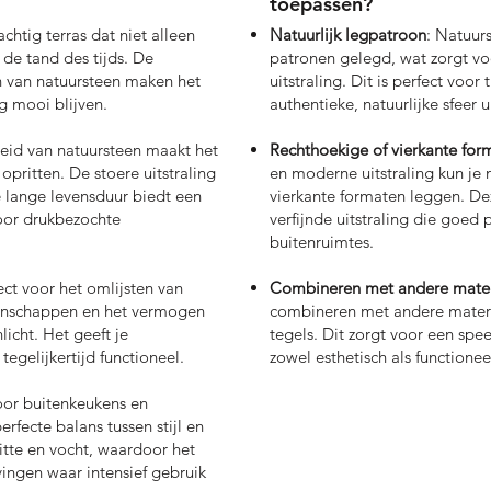
toepassen?
chtig terras dat niet alleen
Natuurlijk legpatroon
: Natuur
 de tand des tijds. De
patronen gelegd, wat zorgt vo
 van natuursteen maken het
uitstraling. Dit is perfect voor
g mooi blijven.
authentieke, natuurlijke sfeer 
heid van natuursteen maakt het
Rechthoekige of vierkante for
opritten. De stoere uitstraling
en moderne uitstraling kun je 
 lange levensduur biedt een
vierkante formaten leggen. Dez
voor drukbezochte
verfijnde uitstraling die goed
buitenruimtes.
ect voor het omlijsten van
Combineren met andere mater
genschappen en het vermogen
combineren met andere materia
icht. Het geeft je
tegels. Dit zorgt voor een spee
tegelijkertijd functioneel.
zowel esthetisch als functioneel
oor buitenkeukens en
rfecte balans tussen stijl en
hitte en vocht, waardoor het
ingen waar intensief gebruik