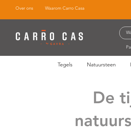
Over ons
Waarom Carro Casa
Pa
Tegels
Natuursteen
De t
natuur