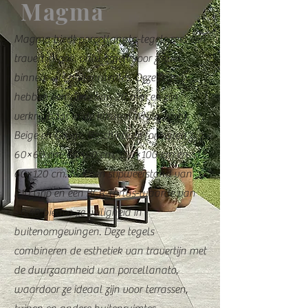
Magma
Magma biedt porcellanato-tegels met een
travertijnlook, ontworpen voor zowel
binnen- als buitenruimtes. Deze tegels
hebben een dikte van 20 mm en zijn
verkrijgbaar in de kleuren White, Ivory,
Beige en Greige. Beschikbare formaten zijn
60×60 cm, 60×90 cm, 100×100 cm en
60×120 cm. Met een slipweerstand van
R10 Grip en een BCR Tortus-waarde van
>0,40 bieden ze veiligheid in
buitenomgevingen. Deze tegels
combineren de esthetiek van travertijn met
de duurzaamheid van porcellanato,
waardoor ze ideaal zijn voor terrassen,