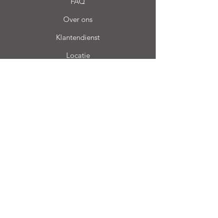
FAQ
Over ons
Klantendienst
Locatie
Login CC
Veel gestelde vragen
Blog
Mijn keuze
Favorieten
Mijn Orders