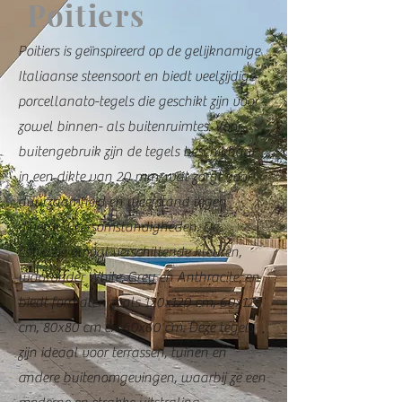
Poitiers
Poitiers is geïnspireerd op de gelijknamige
Italiaanse steensoort en biedt veelzijdige
porcellanato-tegels die geschikt zijn voor
zowel binnen- als buitenruimtes. Voor
buitengebruik zijn de tegels beschikbaar
in een dikte van 20 mm, wat zorgt voor
duurzaamheid en weerstand tegen
diverse weersomstandigheden. De
collectie omvat verschillende kleuren,
waaronder White, Grey en Anthracite, en
biedt formaten zoals 120x120 cm, 60x120
cm, 80x80 cm en 60x60 cm. Deze tegels
zijn ideaal voor terrassen, tuinen en
andere buitenomgevingen, waarbij ze een