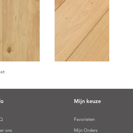
xt
fo
Mijn keuze
Q
Favorieten
er ons
Mijn Orders