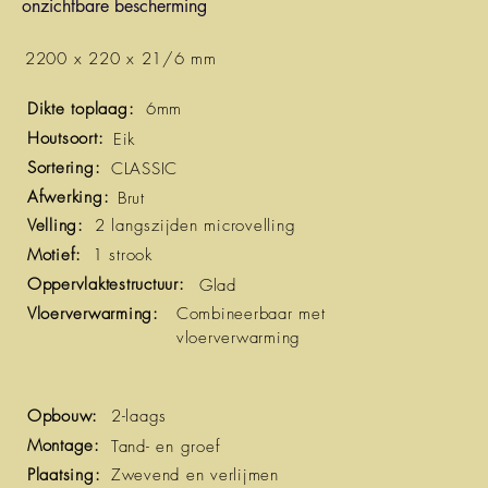
onzichtbare bescherming
2200 x 220 x 21/6 mm
Dikte toplaag:
6mm
Houtsoort:
Eik
Sortering:
CLASSIC
Afwerking:
Brut
Velling:
2 langszijden microvelling
Motief:
1 strook
Oppervlaktestructuur:
Glad
Vloerverwarming:
Combineerbaar met
vloerverwarming
Opbouw:
2-laags
Montage:
Tand- en groef
Plaatsing:
Zwevend en verlijmen