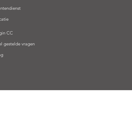
antendienst
catie
gin CC
el gestelde vragen
og