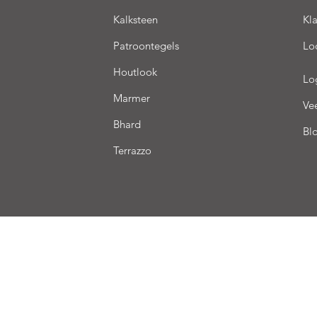
Kalksteen
Kl
Patroontegels
Lo
Houtlook
Lo
Marmer
Ve
Bhard
Bl
Terrazzo
ering
Verkoopsvoorwaarden
Betaling