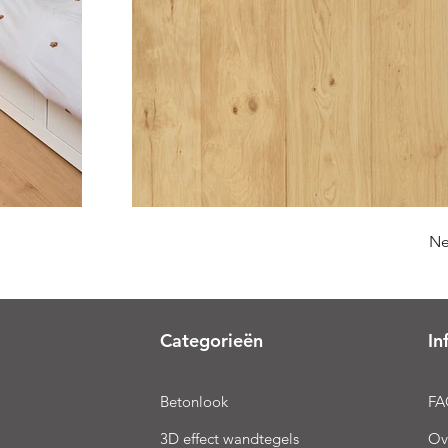
Ne
Categorieën
In
Betonlook
FA
3D effect wandtegels
Ov