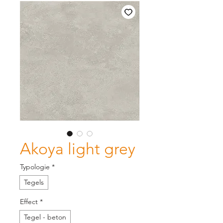
Akoya light grey
Typologie
*
Tegels
Effect
*
Tegel - beton