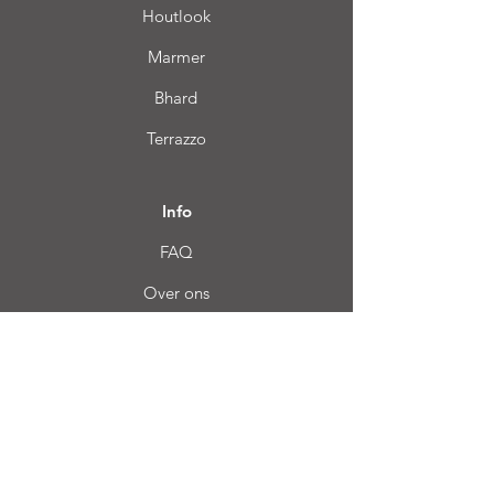
Houtlook
Marmer
Bhard
Terrazzo
Info
FAQ
Over ons
Klantendienst
Locatie
Login CC
Veel gestelde vragen