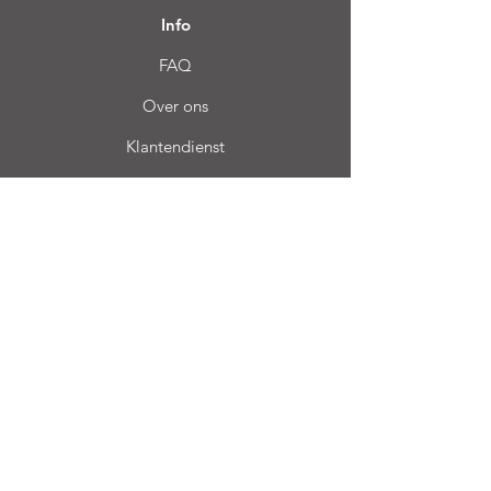
Info
FAQ
Over ons
Klantendienst
Locatie
Login CC
Veel gestelde vragen
Blog
Mijn keuze
Favorieten