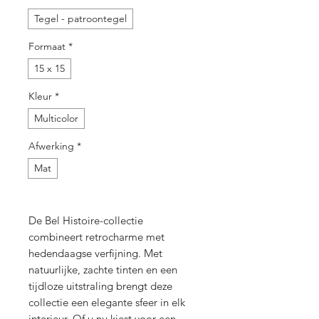
Tegel - patroontegel
Formaat
*
15 x 15
Kleur
*
Multicolor
Afwerking
*
Mat
De Bel Histoire-collectie
combineert retrocharme met
hedendaagse verfijning. Met
natuurlijke, zachte tinten en een
tijdloze uitstraling brengt deze
collectie een elegante sfeer in elk
interieur. Of u nu kiest voor een