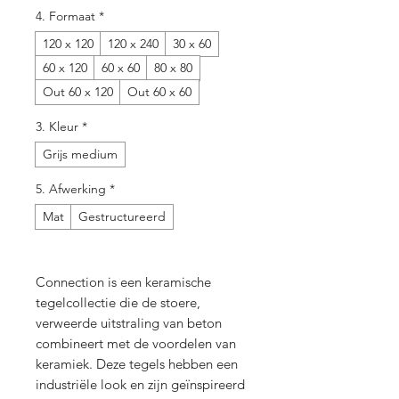
4. Formaat
*
120 x 120
120 x 240
30 x 60
60 x 120
60 x 60
80 x 80
Out 60 x 120
Out 60 x 60
3. Kleur
*
Grijs medium
5. Afwerking
*
Mat
Gestructureerd
Connection is een keramische
tegelcollectie die de stoere,
verweerde uitstraling van beton
combineert met de voordelen van
keramiek. Deze tegels hebben een
industriële look en zijn geïnspireerd