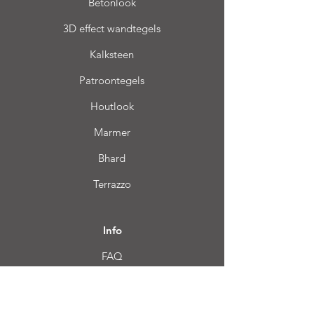
Betonlook
3D effect wandtegels
Kalksteen
Patroontegels
Houtlook
Marmer
Bhard
Terrazzo
Info
FAQ
Over ons
Klantendienst