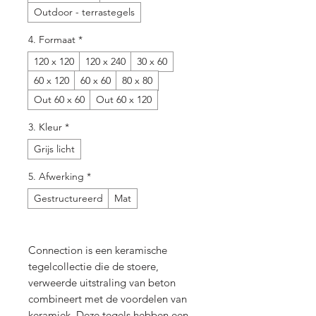
Outdoor - terrastegels
4. Formaat
*
120 x 120
120 x 240
30 x 60
60 x 120
60 x 60
80 x 80
Out 60 x 60
Out 60 x 120
3. Kleur
*
Grijs licht
5. Afwerking
*
Gestructureerd
Mat
Connection is een keramische
tegelcollectie die de stoere,
verweerde uitstraling van beton
combineert met de voordelen van
keramiek. Deze tegels hebben een