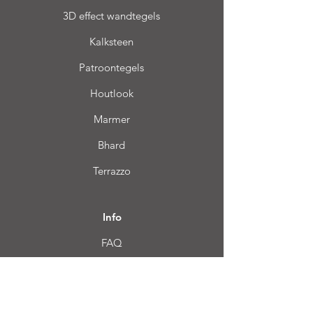
3D effect wandtegels
Kalksteen
Patroontegels
Houtlook
Marmer
Bhard
Terrazzo
Info
FAQ
Over ons
Klantendienst