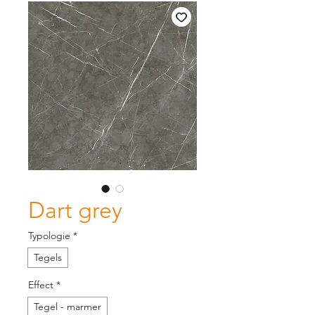
Dart grey
Typologie
*
Tegels
Effect
*
Tegel - marmer