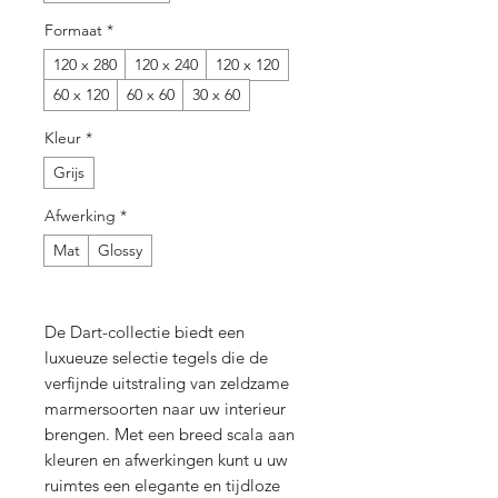
Formaat
*
120 x 280
120 x 240
120 x 120
60 x 120
60 x 60
30 x 60
Kleur
*
Grijs
Afwerking
*
Mat
Glossy
De Dart-collectie biedt een
luxueuze selectie tegels die de
verfijnde uitstraling van zeldzame
marmersoorten naar uw interieur
brengen. Met een breed scala aan
kleuren en afwerkingen kunt u uw
ruimtes een elegante en tijdloze