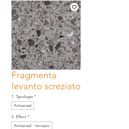
Fragmenta
levanto screziato
1. Typologie
*
Artisanaal
2. Effect
*
Artisanaal - terrazzo