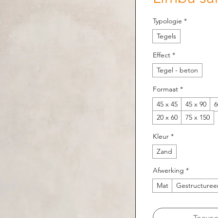
Typologie
*
Tegels
Effect
*
Tegel - beton
Formaat
*
45 x 45
45 x 90
6
20 x 60
75 x 150
Kleur
*
Zand
Afwerking
*
Mat
Gestructuree
Toevoeg