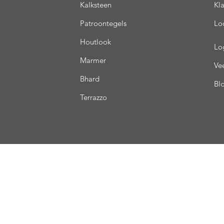
Kalksteen
Kl
Patroontegels
Lo
Houtlook
Lo
Marmer
Ve
Bhard
Bl
Terrazzo
ering
Verkoopsvoorwaarden
Betaling