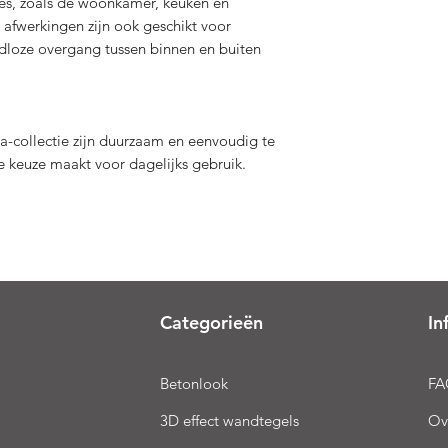
tes, zoals de woonkamer, keuken en
afwerkingen zijn ook geschikt voor
dloze overgang tussen binnen en buiten
a-collectie zijn duurzaam en eenvoudig te
he keuze maakt voor dagelijks gebruik.
Categorieën
In
Betonlook
FA
3D effect wandtegels
Ov