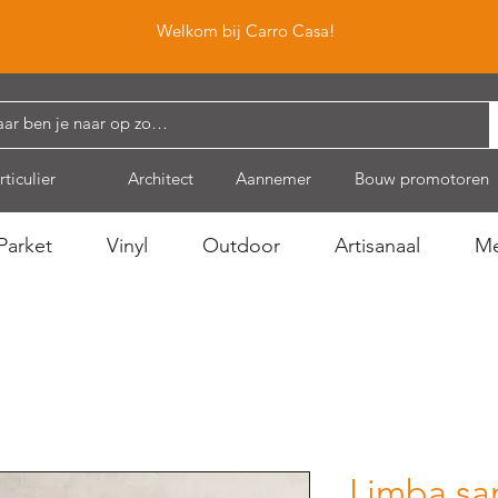
Welkom bij Carro Casa!
rticulier
Architect
Aannemer
Bouw promotoren
Parket
Vinyl
Outdoor
Artisanaal
Me
Limba sa