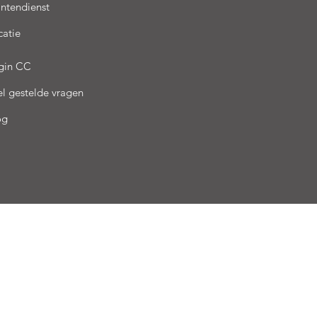
antendienst
catie
gin CC
el gestelde vragen
og