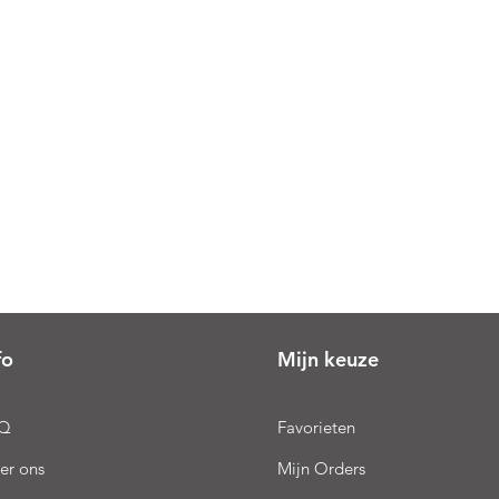
fo
Mijn keuze
Q
Favorieten
er ons
Mijn Orders