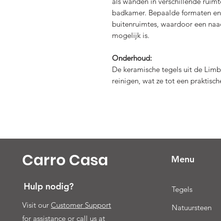
als wanden in verschillende ruim
badkamer. Bepaalde formaten en 
buitenruimtes, waardoor een naa
mogelijk is.
Onderhoud:
De keramische tegels uit de Limb
reinigen, wat ze tot een praktisc
Carro Casa
Menu
Hulp nodig?
Tegels
Visit our
Customer Support
Natuursteen
for assistance or call us at