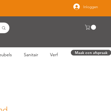
Inloggen
Maak een afspraak
ubels
Sanitair
Verf
nd