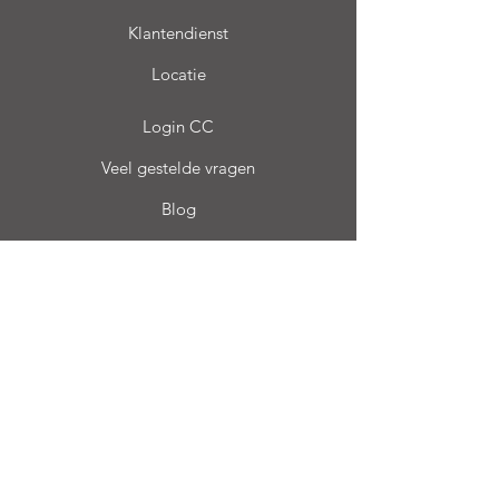
Klantendienst
Locatie
Login CC
Veel gestelde vragen
Blog
Mijn keuze
Favorieten
Mijn Orders