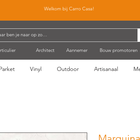
Welkom bij Carro Casa!
rticulier
Architect
Aannemer
Bouw promotoren
Parket
Vinyl
Outdoor
Artisanaal
Me
Marquina