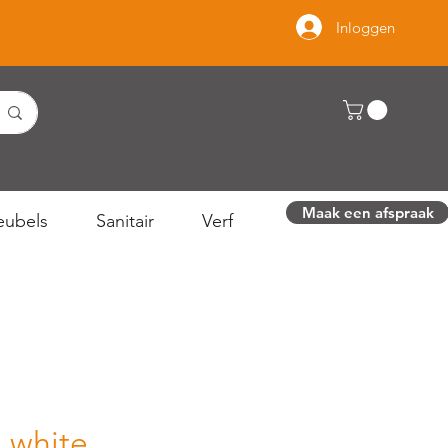
Inloggen
Maak een afspraak
ubels
Sanitair
Verf
 white