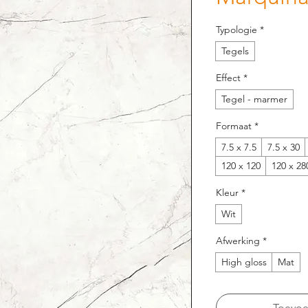
Typologie
*
Tegels
Effect
*
Tegel - marmer
Formaat
*
7.5 x 7.5
7.5 x 30
120 x 120
120 x 28
Kleur
*
Wit
Afwerking
*
High gloss
Mat
Toevoeg