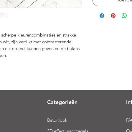
 scherpe kleurencombinaties en strakke
n wit, zijn verrijkt met contrasterende
an elk project kunnen geven en de balans
ken.
Categorieën
In
Betonlook
FA
3D effect wandtegels
Ov