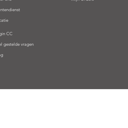
antendienst
catie
gin CC
el gestelde vragen
og