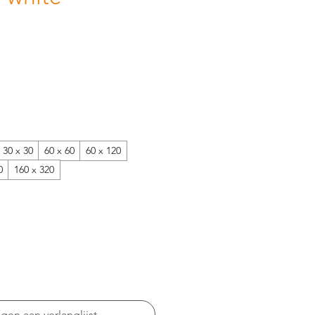
30 x 30
60 x 60
60 x 120
0
160 x 320
en aan verlanglijst