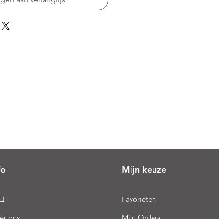
fo
Mijn keuze
Q
Favorieten
er ons
Mijn Orders