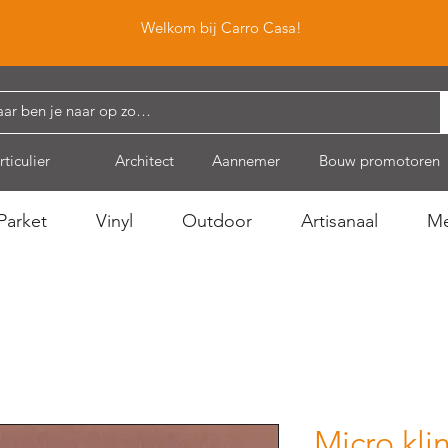
Welkom bij Carro Casa!
rticulier
Architect
Aannemer
Bouw promotoren
Parket
Vinyl
Outdoor
Artisanaal
Me
Micro kli