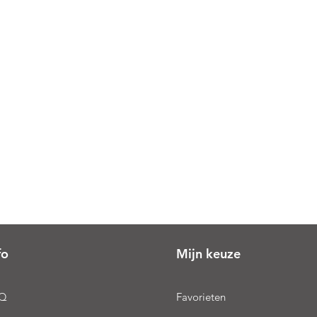
fo
Mijn keuze
Q
Favorieten