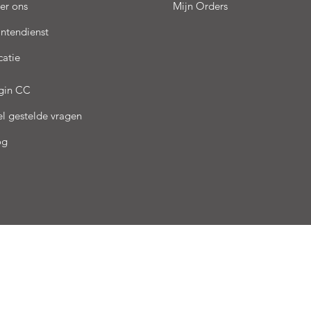
er ons
Mijn Orders
antendienst
catie
gin CC
el gestelde vragen
og