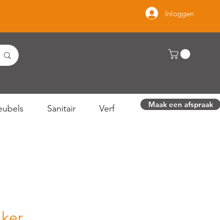
Inloggen
Maak een afspraak
ubels
Sanitair
Verf
nker