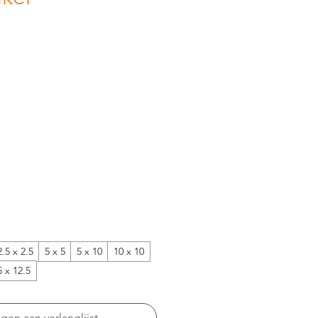
2.5 x 2.5
5 x 5
5 x 10
10 x 10
5 x 12.5
en aan verlanglijst