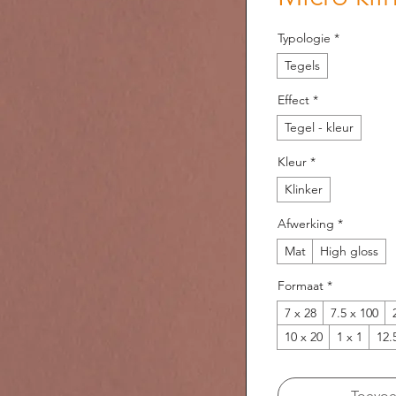
Typologie
*
Tegels
Effect
*
Tegel - kleur
Kleur
*
Klinker
Afwerking
*
Mat
High gloss
Formaat
*
7 x 28
7.5 x 100
10 x 20
1 x 1
12.
Toevoeg