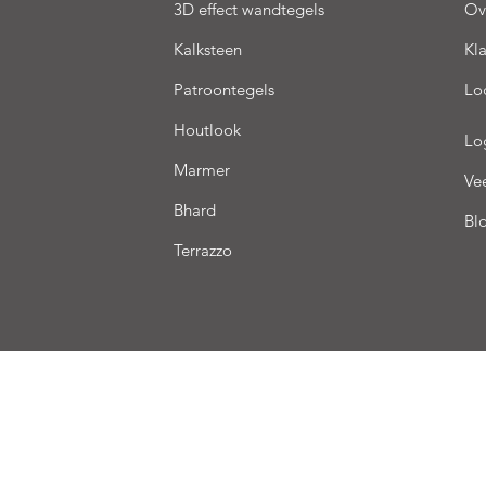
3D effect wandtegels
Ov
Kalksteen
Kl
Patroontegels
Lo
Houtlook
Lo
Marmer
Ve
Bhard
Bl
Terrazzo