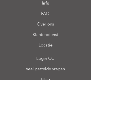
Info
FAQ
Over ons
Klantendienst
Locatie
Login CC
Veel gestelde vragen
Blog
Mijn keuze
Favorieten