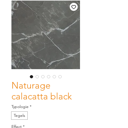
Naturage
calacatta black
Typologie
*
Tegels
Effect
*