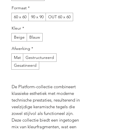
Formaat
*
60 x 60
90 x 90
OUT 60 x 60
Kleur
*
Beige
Blauw
Afwerking
*
Mat
Gestructureerd
Gesatineerd
De Platform-collectie combineert
klassieke esthetiek met moderne
technische prestaties, resulterend in
veelzijdige keramische tegels die
zowel stijlvol als functioneel zijn.
Deze collectie biedt een ingetogen
mix van kleurfragmenten, wat een