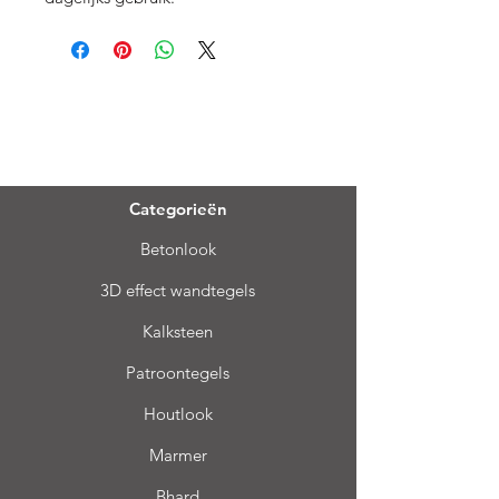
Menu
Categorieën
Betonlook
3D effect wandtegels
Kalksteen
Patroontegels
Houtlook
Marmer
Bhard