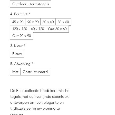
Outdoor - terrastegels
4. Formaat
*
45 x 90
90 x 90
60 x 60
30 x 60
120 x 120
60 x 120
Out 60 x 60
Out 90 x 90
3. Kleur
*
Blauw
5. Afwerking
*
Mat
Gestructureerd
De Reef-collectie biedt keramische
tegels met een verfijnde steenlook,
ontworpen om een elegante en
tijdloze sfeer in uw woning te
creëren.