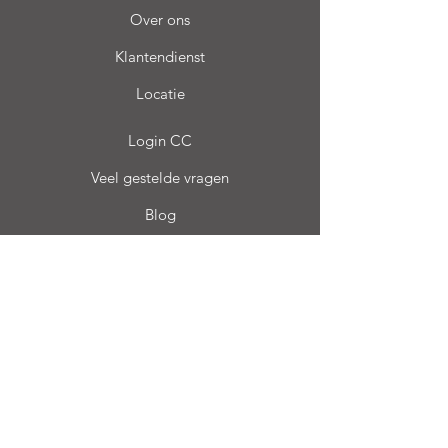
Over ons
Klantendienst
Locatie
Login CC
Veel gestelde vragen
Blog
Mijn keuze
Favorieten
Mijn Orders