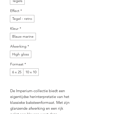
Tegels
Effect
*
Tegel - retro
Kleur
*
Blauw marine
Afwerking
*
High gloss
Formaat
*
6 x 25
10 x 10
De Imperium-collectie biedt een
eigentijdse herinterpretatie van het
klassieke baksteenformaat. Met zijn
glanzende afwerking en een rijk