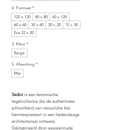
4. Formaat
*
120 x 120
80 x 80
60 x 120
60 x 60
30 x 60
20 x 20
15 x 30
Esa 22 x 20
3. Kleur
*
Beige
5. Afwerking
*
Mat
Sedici
is een keramische
tegelcollectie die de authentieke
schoonheid van natuurlijke klei
herinterpreteert in een hedendaags
architecturaal ontwerp.
Geïnspireerd door eeuwenoude