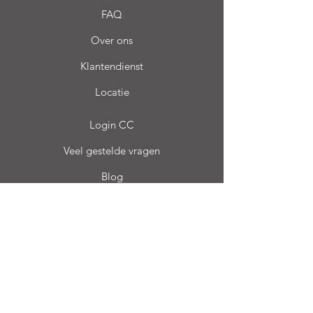
FAQ
Over ons
Klantendienst
Locatie
Login CC
Veel gestelde vragen
Blog
Mijn keuze
Favorieten
Mijn Orders