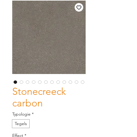
Stonecreeck
carbon
Typologie
*
Tegels
Effect
*