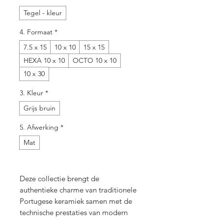
Tegel - kleur
4. Formaat
*
7.5 x 15
10 x 10
15 x 15
HEXA 10 x 10
OCTO 10 x 10
10 x 30
3. Kleur
*
Grijs bruin
5. Afwerking
*
Mat
Deze collectie brengt de
authentieke charme van traditionele
Portugese keramiek samen met de
technische prestaties van modern