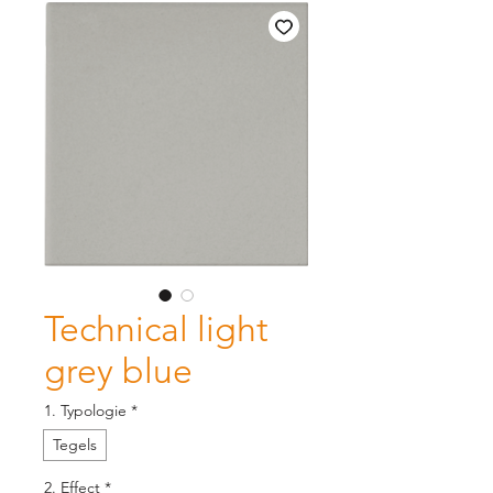
Technical light
grey blue
1. Typologie
*
Tegels
2. Effect
*