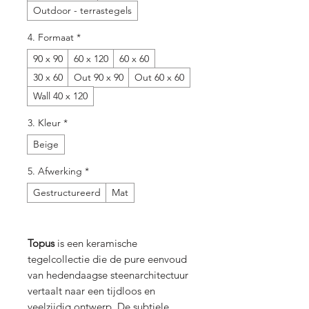
Outdoor - terrastegels
4. Formaat
*
90 x 90
60 x 120
60 x 60
30 x 60
Out 90 x 90
Out 60 x 60
Wall 40 x 120
3. Kleur
*
Beige
5. Afwerking
*
Gestructureerd
Mat
Topus
is een keramische
tegelcollectie die de pure eenvoud
van hedendaagse steenarchitectuur
vertaalt naar een tijdloos en
veelzijdig ontwerp. De subtiele