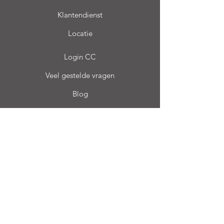
Klantendienst
Locatie
Login CC
Veel gestelde vragen
Blog
Mijn keuze
Favorieten
Mijn Orders