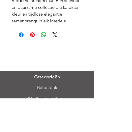
moderne architectuur. Een stijlvolle
en duurzame collectie die karakter,
kleur en tijdloze elegantie
samenbrengt in elk interieur.
Menu
Categorieën
Betonlook
3D effect wandtegels
Kalksteen
Patroontegels
Houtlook