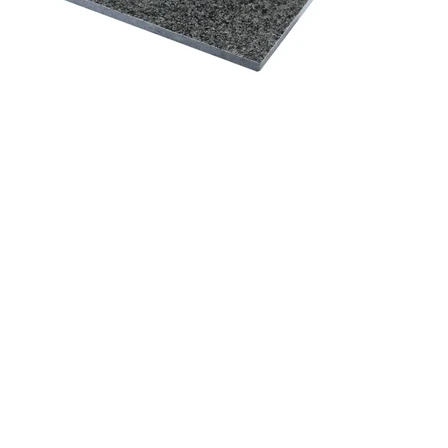
Previous
Next
Menu
Categorieën
Betonlook
3D effect wandtegels
Kalksteen
Patroontegels