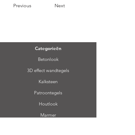
Previous
Next
Menu
Categorieën
Betonlook
3D effect wandtegels
Kalksteen
Patroontegels
Houtlook
Marmer
Bhard