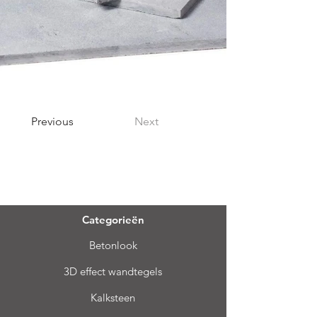
Previous
Next
Menu
Categorieën
Betonlook
3D effect wandtegels
Kalksteen