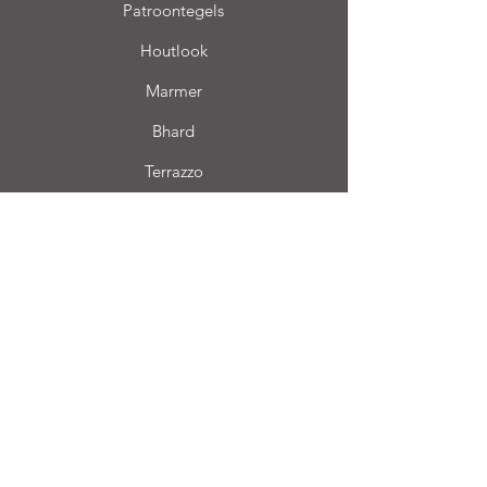
Patroontegels
Houtlook
Marmer
Bhard
Terrazzo
Info
FAQ
Over ons
Klantendienst
Locatie
Login CC