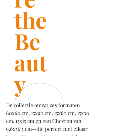
the
Be
aut
y
De collectie omvat zes formaten—
60x60 cm, 15x90 cm, 15x60 cm, 15x30
cm, 15x15 cm en een Chevron van
9,6x56,5 cm—die perfect met elkaar