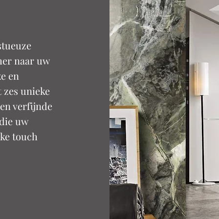
stueuze
mer naar uw
xe en
t zes unieke
n verfijnde
 die uw
jke touch