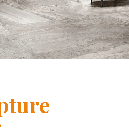
pture
e