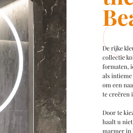
Be
De rijke kl
collectie k
formaten, 
als intieme
om een naa
te creëren 
Door te kie
haalt u nie
marmer in h