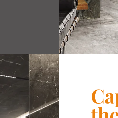
Ca
th