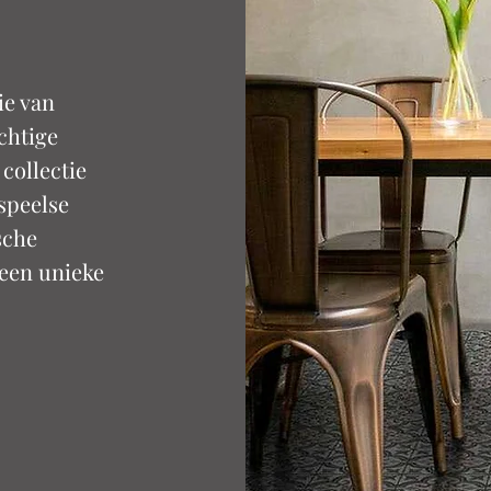
ie van
chtige
collectie
speelse
sche
 een unieke