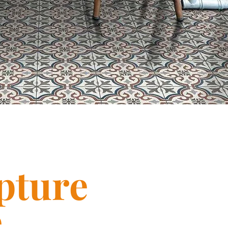
pture
e