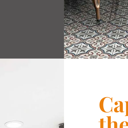
Ca
th