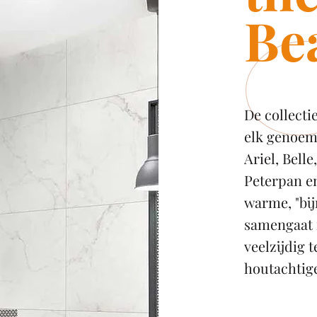
Be
De collecti
elk genoemd
Ariel, Belle
Peterpan e
warme, "bij
samengaat 
veelzijdig 
houtachtige