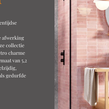
entijdse
e afwerking
ze collectie
retro charme
maat van 5,2
lzijdig,
als gedurfde