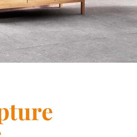
pture
e