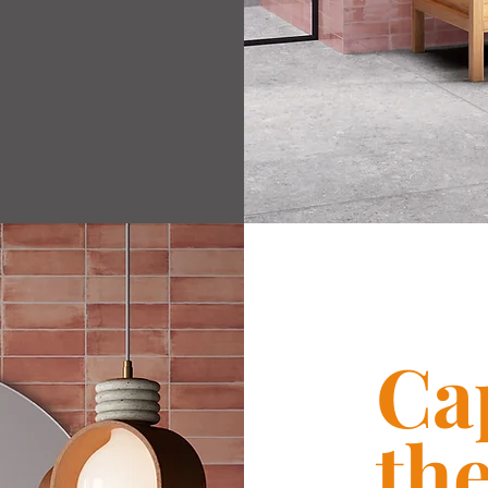
Ca
th