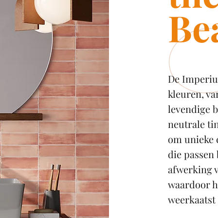
Be
De Imperiu
kleuren, va
levendige 
neutrale ti
om unieke 
die passen 
afwerking v
waardoor he
weerkaatst