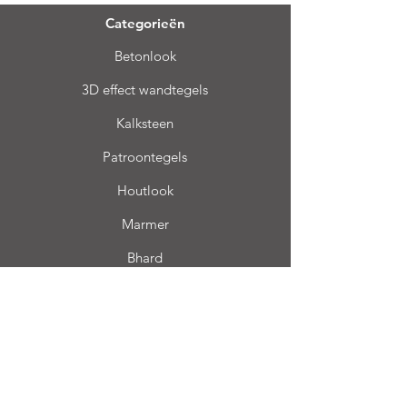
Categorieën
Betonlook
3D effect wandtegels
Kalksteen
Patroontegels
Houtlook
Marmer
Bhard
Terrazzo
Info
FAQ