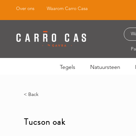
Over ons
Waarom Carro Casa
Pa
Tegels
Natuursteen
< Back
Tucson oak