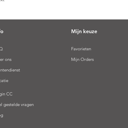
fo
Mijn keuze
Q
Favorieten
er ons
Mijn Orders
antendienst
catie
gin CC
el gestelde vragen
og