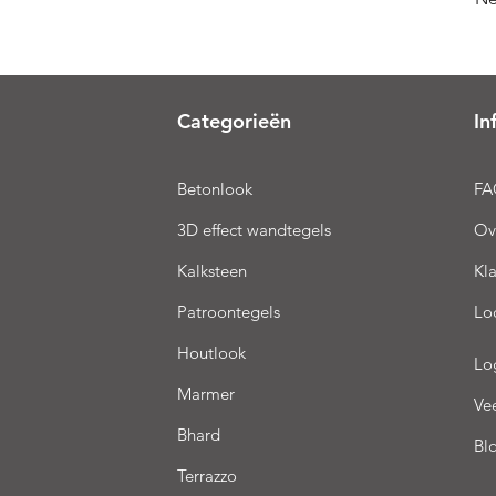
Categorieën
In
Betonlook
FA
3D effect wandtegels
Ov
Kalksteen
Kl
Patroontegels
Lo
Houtlook
Lo
Marmer
Ve
Bhard
Bl
Terrazzo