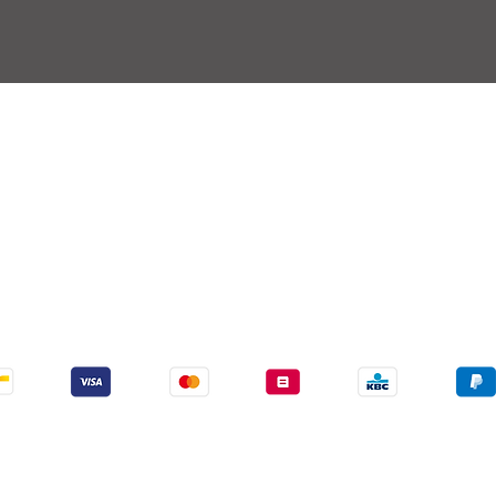
ering
Verkoopsvoorwaarden
Betaling
Wij aanvaarden de volgende betalingsmethodes