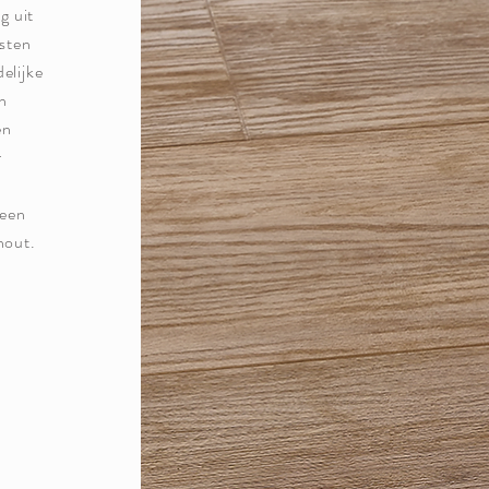
g uit
esten
elijke
en
en
r
 een
hout.