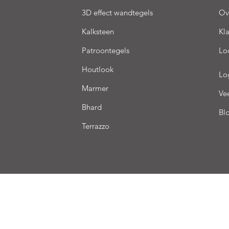
3D effect wandtegels
Ov
Kalksteen
Kl
Patroontegels
Lo
Houtlook
Lo
Marmer
Ve
Bhard
Bl
Terrazzo