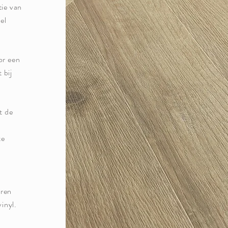
tie van
el
or een
 bij
t de
te
eren
inyl.