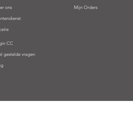
er ons
Mijn Orders
antendienst
catie
gin CC
el gestelde vragen
og