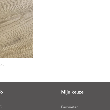
xt
fo
Mijn keuze
Q
Favorieten