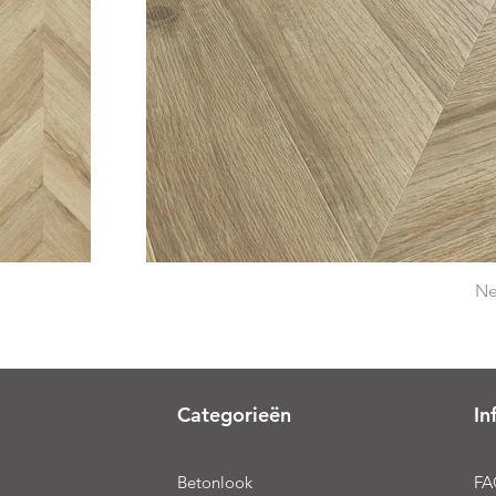
Ne
Categorieën
In
Betonlook
FA