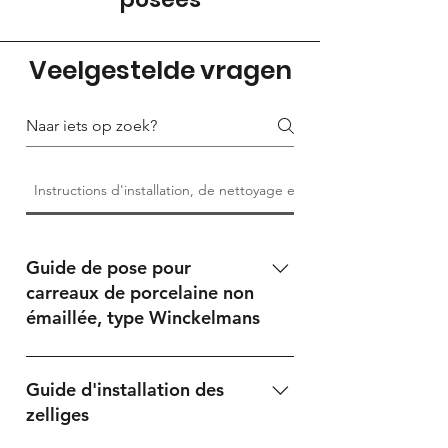
Veelgestelde vragen
Instructions d'installation, de nettoyage et d'entretien
Guide de pose pour
carreaux de porcelaine non
émaillée, type Winckelmans
Phase 1 – Contrôle avant la poseUne
pose correcte des carreaux en grès
Guide d'installation des
cérame non émaillés commence
zelliges
toujours par un contrôle visuel