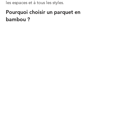
les espaces et à tous les styles.
Pourquoi choisir un parquet en
bambou ?
Le parquet en bambou offre une
combinaison idéale de durabilité, de style
et de polyvalence.
Il s’agit d’un choix écologique qui est non
seulement visuellement attrayant, mais
également solide, résistant et facile à
entretenir.
Parfait pour ceux qui recherchent un sol
contemporain et naturel qui s’intègre
dans un intérieur durable et durera des
années.
Menu