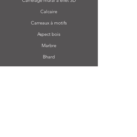
Carrelage mural à effet 3D
Calcaire
Carreaux à motifs
Aspect bois
Marbre
Bhard
Terrazzo
Informations
FAQ
À propos de nous
Service client
Emplacement