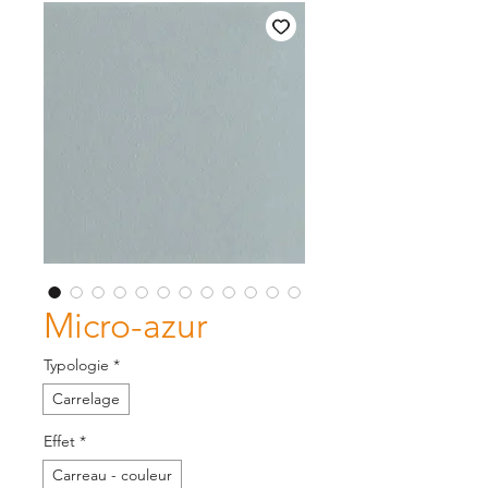
Micro-azur
Typologie
*
Carrelage
Effet
*
Carreau - couleur