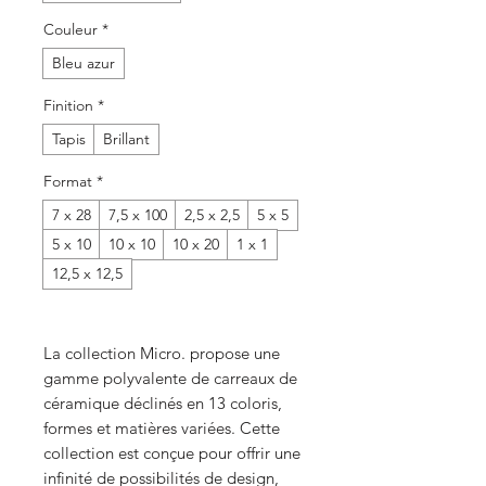
Couleur
*
Bleu azur
Finition
*
Tapis
Brillant
Format
*
7 x 28
7,5 x 100
2,5 x 2,5
5 x 5
5 x 10
10 x 10
10 x 20
1 x 1
12,5 x 12,5
La collection Micro. propose une
gamme polyvalente de carreaux de
céramique déclinés en 13 coloris,
formes et matières variées. Cette
collection est conçue pour offrir une
infinité de possibilités de design,