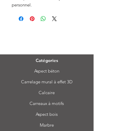
personnel.
Menu
Catégories
Aspect béton
Carrelage mural à effet 3D
Calcaire
Carreaux à motifs
Aspect bois
Marbre