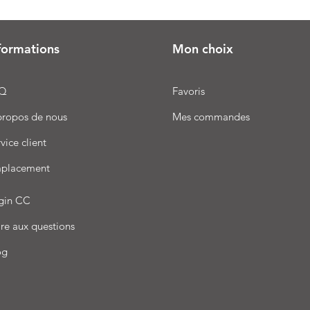
formations
Mon choix
Q
Favoris
propos de nous
Mes commandes
vice client
placement
gin CC
re aux questions
og