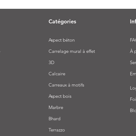
Catégories
In
Aspect béton
FA
e
Carrelage mural à effet
À 
3D
Ser
Calcaire
Em
Carreaux à motifs
Lo
Aspect bois
Foi
Marbre
Bl
Bhard
Terrazzo