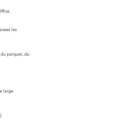
ffice.
issez les
 du parquet, du
e large
)