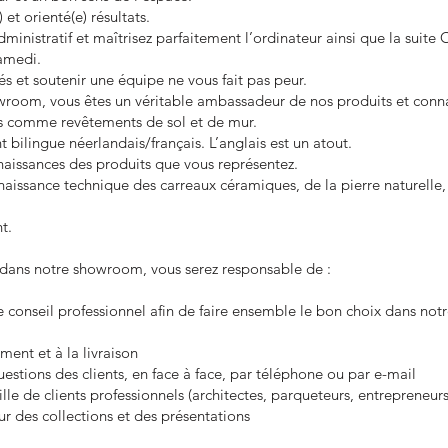
et orienté(e) résultats.
dministratif et maîtrisez parfaitement l’ordinateur ainsi que la suite O
samedi.
s et soutenir une équipe ne vous fait pas peur.
owroom, vous êtes un véritable ambassadeur de nos produits et conna
es comme revêtements de sol et de mur.
bilingue néerlandais/français. L’anglais est un atout.
aissances des produits que vous représentez.
aissance technique des carreaux céramiques, de la pierre naturelle,
t.
e dans notre showroom, vous serez responsable de :
le conseil professionnel afin de faire ensemble le bon choix dans notr
ement et à la livraison
estions des clients, en face à face, par téléphone ou par e-mail
lle de clients professionnels (architectes, parqueteurs, entrepreneurs
r des collections et des présentations