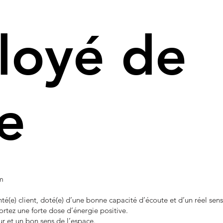
loyé de
e
m
ienté(e) client, doté(e) d’une bonne capacité d’écoute et d’un réel se
rtez une forte dose d’énergie positive.
ur et un bon sens de l’espace.