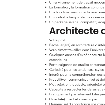
Un environnement de travail modern
La formation, la formation continue 
Une fonction passionnante avec une 
Un contrat à temps plein à durée in
Un package salarial compétitif, ada
Architecte d
Votre profil
Bachelier(ère) en architecture d’inté
Vous aimez travailler dans l’univers d
Quelques années d’expérience sur le
essentielles
Forte exigence de qualité et standar
Curiosité pour les tendances, styles
Intérêt pour la compréhension des a
Proactif(ve), communicatif(ve) et d
Motivé(e), enthousiaste, orienté(e) so
Capacité à respecter les délais et à
Pratiquement parfaitement bilingue n
Orienté(e) client et dynamique
Désireux(se) d’approfondir vos conn