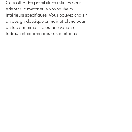
Cela offre des possibilités infinies pour
adapter le matériau à vos souhaits
intérieurs spécifiques. Vous pouvez choisir
un design classique en noir et blanc pour
un look minimaliste ou une variante
ludique et colorée pour un effet plus
dynamique.
La variété des motifs et des couleurs rend
le granito adapté à tous les espaces et à
tous les styles, des designs modernes et
élégants aux looks plus traditionnels et
vintage.