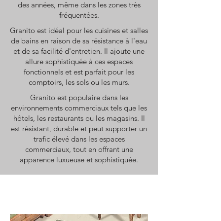
des années, même dans les zones très
fréquentées.
Granito est idéal pour les cuisines et salles
de bains en raison de sa résistance à l'eau
et de sa facilité d'entretien. Il ajoute une
allure sophistiquée à ces espaces
fonctionnels et est parfait pour les
comptoirs, les sols ou les murs.
Granito est populaire dans les
environnements commerciaux tels que les
hôtels, les restaurants ou les magasins. Il
est résistant, durable et peut supporter un
trafic élevé dans les espaces
commerciaux, tout en offrant une
apparence luxueuse et sophistiquée.