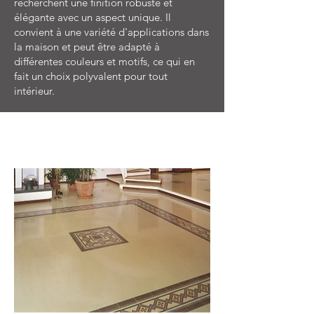
recherchent une finition robuste et
élégante avec un aspect unique. Il
convient à une variété d'applications dans
la maison et peut être adapté à
différentes couleurs et motifs, ce qui en
fait un choix polyvalent pour tout
intérieur.