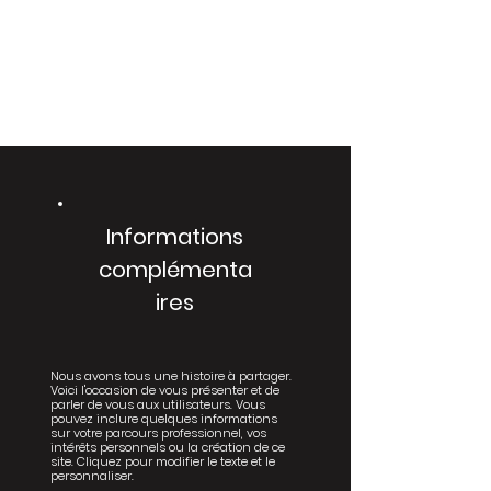
Informations
complémenta
ires
Nous avons tous une histoire à partager.
Voici l'occasion de vous présenter et de
parler de vous aux utilisateurs. Vous
pouvez inclure quelques informations
sur votre parcours professionnel, vos
intérêts personnels ou la création de ce
site. Cliquez pour modifier le texte et le
personnaliser.