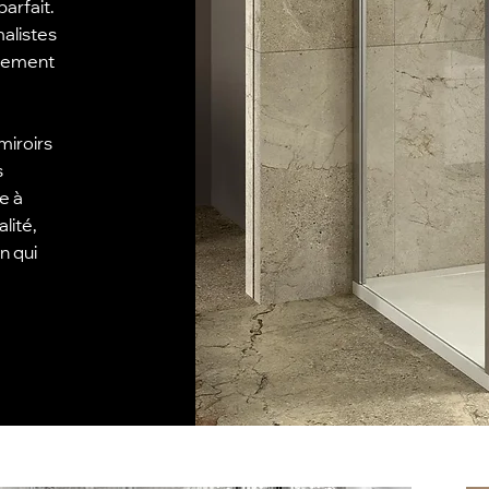
arfait.
alistes
itement
miroirs
s
e à
lité,
n qui