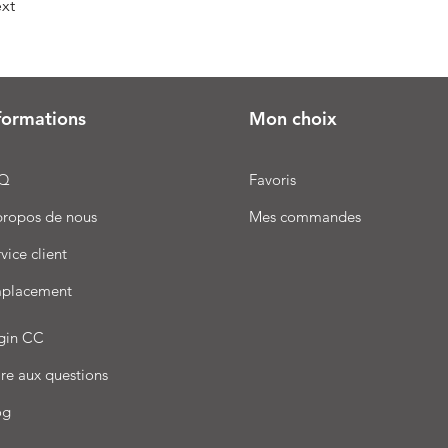
xt
formations
Mon choix
Q
Favoris
propos de nous
Mes commandes
vice client
placement
gin CC
re aux questions
og