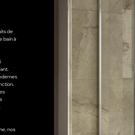
its de
e bain à
i
ant.
modernes
nction.
les
s
k
he, nos