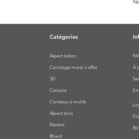
Ne
Catégories
In
Aspect béton
FA
e
Carrelage mural à effet
À 
3D
Ser
Calcaire
Em
Carreaux à motifs
Lo
Aspect bois
Foi
Marbre
Bl
Bhard