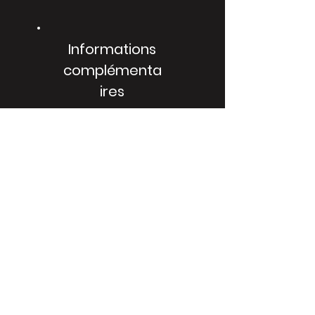
Informations
complémenta
ires
Nous avons tous une histoire à partager.
Voici l'occasion de vous présenter et de
parler de vous aux utilisateurs. Vous
pouvez inclure quelques informations
sur votre parcours professionnel, vos
intérêts personnels ou la création de ce
site. Cliquez pour modifier le texte et le
personnaliser.
Previous
Next