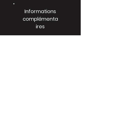
Informations
complémenta
ires
Nous avons tous une histoire à partager.
Voici l'occasion de vous présenter et de
parler de vous aux utilisateurs. Vous
pouvez inclure quelques informations
sur votre parcours professionnel, vos
intérêts personnels ou la création de ce
site. Cliquez pour modifier le texte et le
personnaliser.
Previous
Next