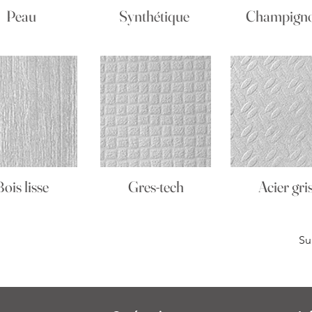
Peau
Synthétique
Champign
Bois lisse
Gres-tech
Acier gri
Su