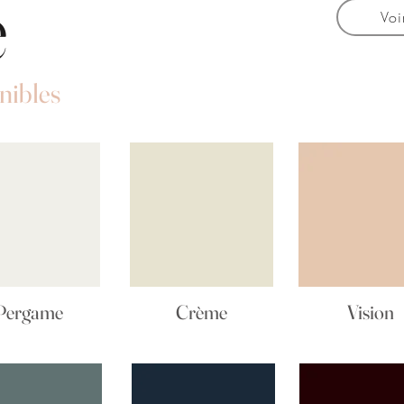
e
Voi
nibles
Pergame
Crème
Vision