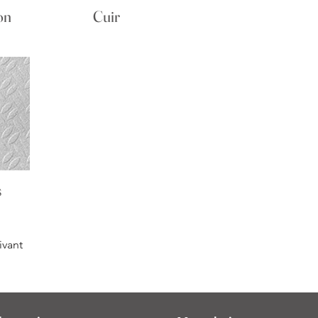
on
Cuir
s
ivant