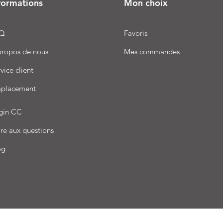
formations
Mon choix
Q
Favoris
propos de nous
Mes commandes
vice client
placement
gin CC
re aux questions
og