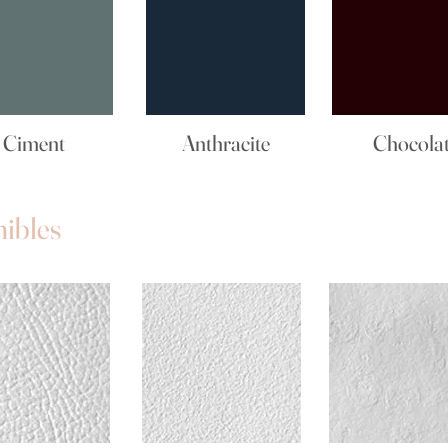
Ciment
Anthracite
Chocola
nibles