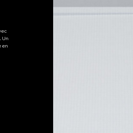
vec
e. Un
e en