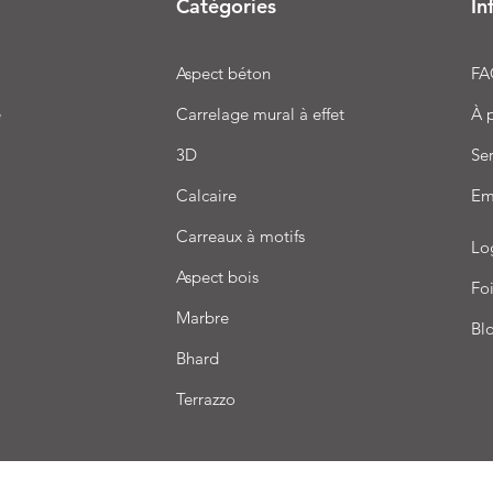
Catégories
In
Aspect béton
FA
e
Carrelage mural à effet
À 
3D
Ser
Calcaire
Em
Carreaux à motifs
Lo
Aspect bois
Foi
Marbre
Bl
Bhard
Terrazzo